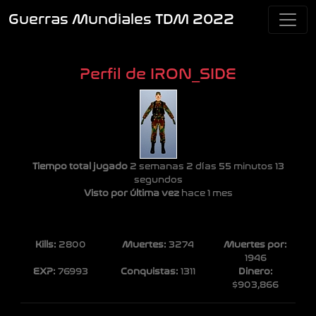
Guerras Mundiales TDM 2022
Perfil de IRON_SIDE
Tiempo total jugado
2 semanas 2 días 55 minutos 13
segundos
Visto por última vez
hace 1 mes
Kills:
2800
Muertes:
3274
Muertes por:
1946
EXP:
76993
Conquistas:
1311
Dinero:
$903,866