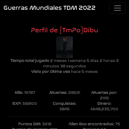
Guerras Mundiales TDM 2022
Perfil de [TmPo]Dibu
Tiempo total jugado
2 meses 1 semana 5 días 2 horas 2
minutos 38 segundos
Visto por última vez
hace 5 meses
Kills:
19787
Muertes:
28631
Muertes por:
21115
EXP:
568100
Conquistas:
Dinero:
3845
$648,235,700
Puntos DM:
3218
Alien Goo encontrados:
75