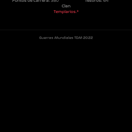
Puntos de carrera:
380
Tesoros:
64
Clan
Templarios.*
Guerras Mundiales TDM 2022