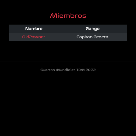
Miembros
Nombre
Rango
OldPawner
Capitan General
Guerras Mundiales TDM 2022