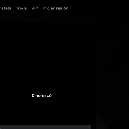
 stats
Trivia
VIP
Iniciar sesión
Dinero:
$0
o