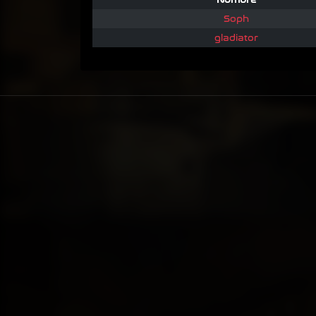
Soph
gladiator