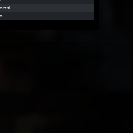
neral
o