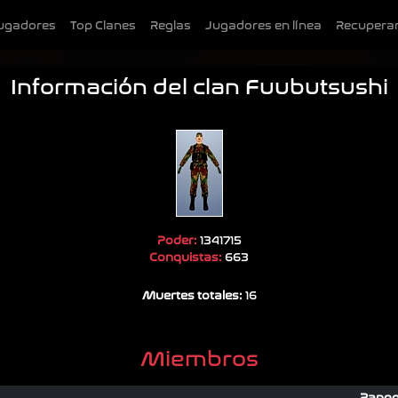
ugadores
Top Clanes
Reglas
Jugadores en línea
Recuperar
Información del clan Fuubutsushi
Poder:
1341715
Conquistas:
663
Muertes totales:
16
Miembros
Rang