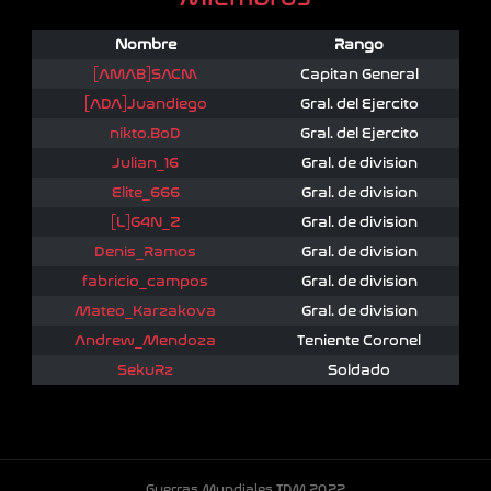
Nombre
Rango
[AMAB]SACM
Capitan General
[ADA]Juandiego
Gral. del Ejercito
nikto.BoD
Gral. del Ejercito
Julian_16
Gral. de division
Elite_666
Gral. de division
[L]G4N_Z
Gral. de division
Denis_Ramos
Gral. de division
fabricio_campos
Gral. de division
Mateo_Karzakova
Gral. de division
Andrew_Mendoza
Teniente Coronel
SekuRz
Soldado
Guerras Mundiales TDM 2022